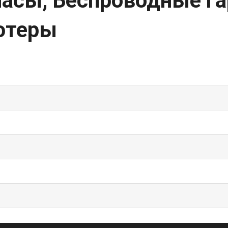
асы, Беспроводные га
ютеры