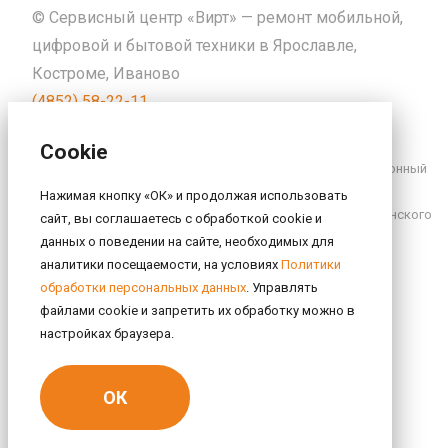
© Сервисный центр «Вирт» — ремонт мобильной,
цифровой и бытовой техники в Ярославле,
Костроме, Иваново
(4852) 58-22-11
info@sc-virt.ru
Cookie
Сайт и его содержимое носят исключительно информационный
характер и ни при каких условиях не являются публичной
Нажимая кнопку «ОК» и продолжая использовать
офертой, определяемой положениями Статьи 437 Гражданского
сайт, вы соглашаетесь с обработкой cookie и
кодекса РФ.
данных о поведении на сайте, необходимых для
аналитики посещаемости, на условиях
Политики
Политика обработки персональных данных
обработки персональных данных
. Управлять
файлами cookie и запретить их обработку можно в
настройках браузера.
ОК