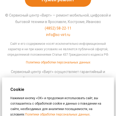
© Сервисный центр «Вирт» — ремонт мобильной, цифровой и
бытовой техники в Ярославле, Костроме, Иваново
(4852) 58-22-11
info@sc-virt.ru
Сайт и его содержимое носят исключительно информационный
характер и ни при каких условиях не являются публичной офертой,
определяемой положениями Статьи 437 Гражданского кодекса РФ.
Политика обработки персональных данных
Сервисный центр «Вирт» осуществляет гарантийный и
платный ремонт техники по имеющимся авторизациям:
ремонт смартфонов
Cookie
ремонт стиральных машин
ремонт телевизоров
Нажимая кнопку «ОК» и продолжая использовать сайт, вы
соглашаетесь с обработкой cookie и данных о поведении на
ремонт компьютеров и ноутбуков
сайте, необходимых для аналитики посещаемости, на
ремонт холодильников
условиях
Политики обработки персональных данных
.