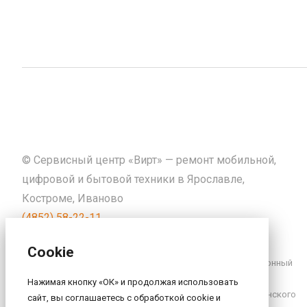
© Сервисный центр «Вирт» — ремонт мобильной,
цифровой и бытовой техники в Ярославле,
Костроме, Иваново
(4852) 58-22-11
info@sc-virt.ru
Cookie
Сайт и его содержимое носят исключительно информационный
характер и ни при каких условиях не являются публичной
Нажимая кнопку «ОК» и продолжая использовать
офертой, определяемой положениями Статьи 437 Гражданского
сайт, вы соглашаетесь с обработкой cookie и